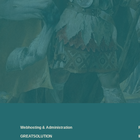
PASSAU e.V., WGP-Gewölbe Ecke
Höllgasse/Steiningergasse
Besonderes Event:
am Samstag, 1.
August 2020, 17:30 Uhr Performance
mit Barbara Dorsch
Eintritt frei
Webhosting & Administration
GREATSOLUTION