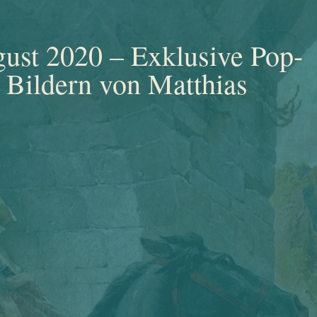
gust 2020 – Exklusive Pop-
 Bildern von Matthias
MYTH
Nur noch
bis 1. August 2020
präsentiert
der Passauer Künstler
Matthias
Scharinger
seine farbenfroh-abstrakten
Bilder
im Rahmen einer Pop-Up-
Ausstellung in den Räumen der
Künstlervereinigung AGON PASSAU
e.V.
, WGP-Gewölbe Ecke