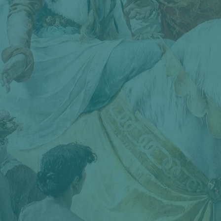
seinem Bild “Siegfried und der
Lindwurm bei Jeanne d’Arc”