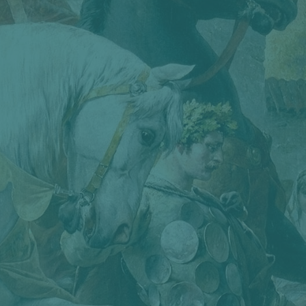
Höllgasse/Steiningergasse. Drei Bilder in
der Ausstellung sind vom Nibelungen-
Mythos inspiriert und stellen verblüffende
Verbindungen zu Jeanne d’Arc oder
Dracula her. Das Markenzeichen von
Matthias Scharinger, der vor einigen
Jahren an Schizophrenie erkrankte, sind
Gehirnzellen auf Beinen, die nicht nur die
Grenzen unserer Wahrnehmung
überwinden, sondern auch gegen
Klimawandel, Rassismus oder sexuelle
Diskriminierung agieren.
Wann:
noch bis Samstag, 1. August
2020
Wo:
Künstlervereinigung AGON