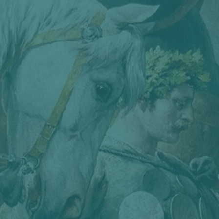
Anmeldungen werden bis zum
14. November 2022 erbeten
unter
andrea.sieber@uni-
passau.de .
Mit freundlichen Grüßen
Ihre Prof. Dr. Andrea Sieber
1. Vorsitzende des Vereins
„Freunde der Nibelungenstadt
Passau e. V.“
Wann: Freitag
, 18. November
2022, 16 Uhr
Wo:
Ratskeller/Löwen.Brauhaus.P
assau