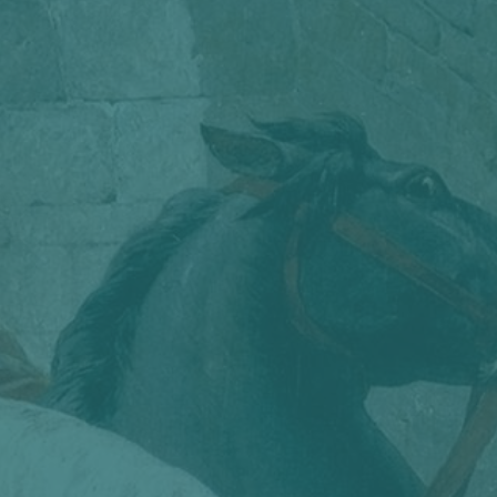
Sehr geehrte Mitglieder des
Vereins „Freunde der
Nibelungenstadt Passau e.V.“,
hiermit lade ich Sie sehr
herzlich zur diesjährigen
Jahreshauptversammlung
unseres Vereins ein, die
am 18.
November 2022 um 16 Uhr im
Ratskeller/Löwen.Brauhaus.P
assau
stattfindet.
Die Einladung ist Ihnen bereits
per E-Mail oder Post
zugeschickt worden.